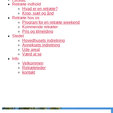
Retræte indhold
Hvad er en retræte?
Krop, sjæl og ånd
Retræte hos os
Program for en retræte weekend
Kommende retræter
Pris og tilmelding
Stedet
Hovedhusets indretning
Anneksets indretning
Ude areal
Værd at se
Info
Velkommen
Retræteleder
kontakt