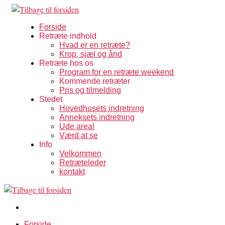
Forside
Retræte indhold
Hvad er en retræte?
Krop, sjæl og ånd
Retræte hos os
Program for en retræte weekend
Kommende retræter
Pris og tilmelding
Stedet
Hovedhusets indretning
Anneksets indretning
Ude areal
Værd at se
Info
Velkommen
Retræteleder
kontakt
Forside